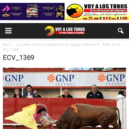
Inicio
La Lente de Erick Cuatephoto en Aguas Calientes V – Rollo de 47
ECV_1369
ECV_1369