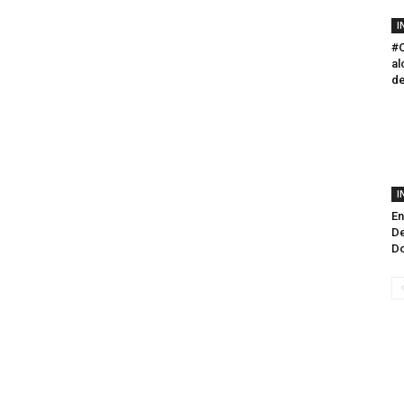
I
#
al
de
I
En
De
Do