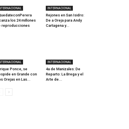
NTERNACIONAL
INTERNACIONAL
QuedateconPerera
Rejones en San Isidro:
canza los 24 millones
De a Oreja para Andy
 reproducciones
Cartagena y...
NTERNACIONAL
INTERNACIONAL
rique Ponce, se
4a de Manizales: De
spide en Grande con
Reparto: La Brega y el
s Orejas en Las...
Arte de...