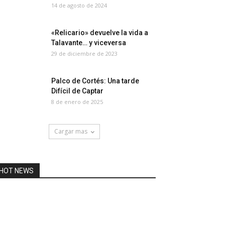
14 de agosto de 2024
«Relicario» devuelve la vida a
Talavante… y viceversa
29 de diciembre de 2023
Palco de Cortés: Una tarde
Difícil de Captar
8 de enero de 2025
Cargar mas
HOT NEWS