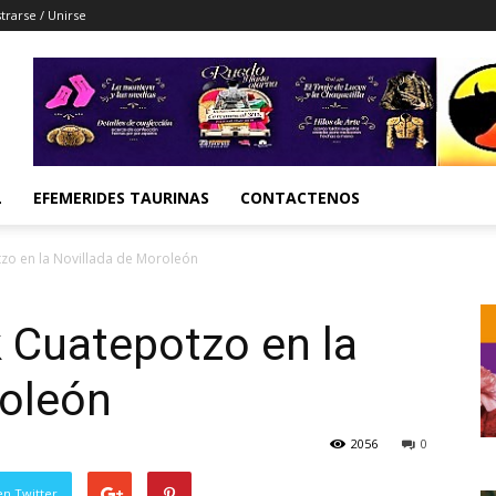
trarse / Unirse
L
EFEMERIDES TAURINAS
CONTACTENOS
tzo en la Novillada de Moroleón
k Cuatepotzo en la
roleón
2056
0
en Twitter