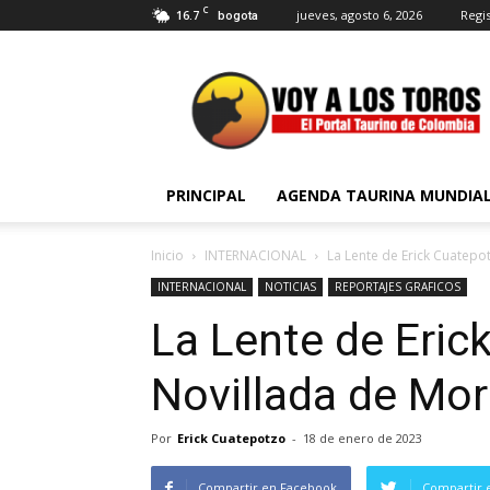
C
16.7
jueves, agosto 6, 2026
Regis
bogota
Voy
a
Los
Toros
PRINCIPAL
AGENDA TAURINA MUNDIA
Inicio
INTERNACIONAL
La Lente de Erick Cuatepo
INTERNACIONAL
NOTICIAS
REPORTAJES GRAFICOS
La Lente de Eric
Novillada de Mo
Por
Erick Cuatepotzo
-
18 de enero de 2023
Compartir en Facebook
Compartir 