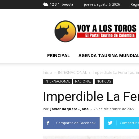
C
12.3
jueves, agosto 6, 2026
Regis
bogota
Voy
a
Los
Toros
PRINCIPAL
AGENDA TAURINA MUNDIA
Inicio
INTERNACIONAL
Imperdible La Feria Taurin
INTERNACIONAL
NACIONAL
NOTICIAS
Imperdible La Fer
Por
Javier Baquero - Jaba
-
25 de diciembre de 2022
Compartir en Facebook
Compartir 