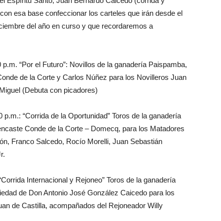
el Espíritu Santo, Juan Bernardo Caicedo (corrida y
a con esa base confeccionar los carteles que irán desde el
iciembre del año en curso y que recordaremos a
 p.m. “Por el Futuro”: Novillos de la ganadería Paispamba,
onde de la Corte y Carlos Núñez para los Novilleros Juan
Miguel (Debuta con picadores)
 p.m.: “Corrida de la Oportunidad” Toros de la ganadería
 encaste Conde de la Corte – Domecq, para los Matadores
llón, Franco Salcedo, Rocío Morelli, Juan Sebastián
r.
“Corrida Internacional y Rejoneo” Toros de la ganadería
iedad de Don Antonio José González Caicedo para los
uan de Castilla, acompañados del Rejoneador Willy