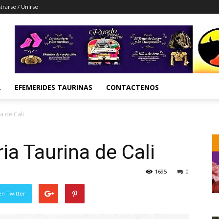
trarse / Unirse
L
EFEMERIDES TAURINAS
CONTACTENOS
a de Cali
ia Taurina de Cali
1695
0
en Twitter