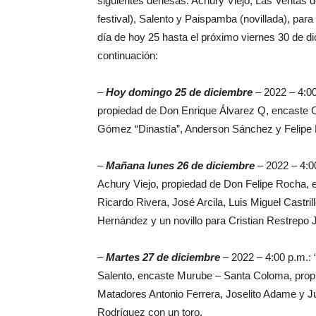
siguientes dehesas: Achury Viejo, Las Ventas d
festival), Salento y Paispamba (novillada), par
día de hoy 25 hasta el próximo viernes 30 de d
continuación:
–
Hoy domingo 25 de diciembre
– 2022 – 4:00
propiedad de Don Enrique Álvarez Q, encaste C
Gómez “Dinastía”, Anderson Sánchez y Felipe 
–
Mañana lunes 26 de diciembre
– 2022 – 4:00
Achury Viejo, propiedad de Don Felipe Rocha,
Ricardo Rivera, José Arcila, Luis Miguel Castri
Hernández y un novillo para Cristian Restrepo J
–
Martes 27 de diciembre
– 2022 – 4:00 p.m.: 
Salento, encaste Murube – Santa Coloma, prop
Matadores Antonio Ferrera, Joselito Adame y J
Rodríguez con un toro.