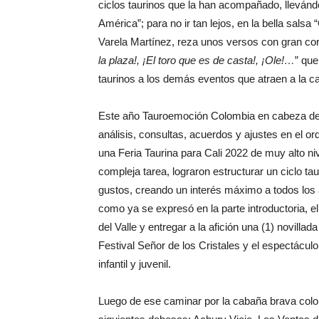
ciclos taurinos que la han acompañado, llevánd
América”; para no ir tan lejos, en la bella salsa 
Varela Martínez, reza unos versos con gran cor
la plaza!, ¡El toro que es de casta!, ¡Ole!…
” que
taurinos a los demás eventos que atraen a la cap
Este año Tauroemoción Colombia en cabeza de D
análisis, consultas, acuerdos y ajustes en el ord
una Feria Taurina para Cali 2022 de muy alto n
compleja tarea, lograron estructurar un ciclo ta
gustos, creando un interés máximo a todos los 
como ya se expresó en la parte introductoria, e
del Valle y entregar a la afición una (1) novillad
Festival Señor de los Cristales y el espectácul
infantil y juvenil.
Luego de ese caminar por la cabaña brava colo