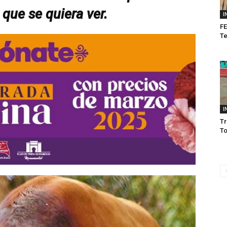
que se quiera ver.
I
FE
T
I
Tr
T