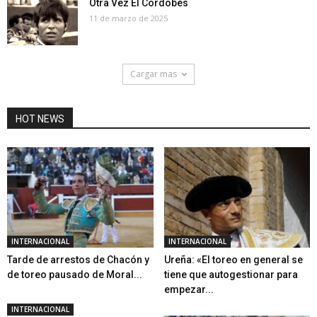
Otra Vez El Cordobés
11 de marzo de 2025
Cargar mas
HOT NEWS
INTERNACIONAL
INTERNACIONAL
Tarde de arrestos de Chacón y
Ureña: «El toreo en general se
de toreo pausado de Moral...
tiene que autogestionar para
empezar...
INTERNACIONAL