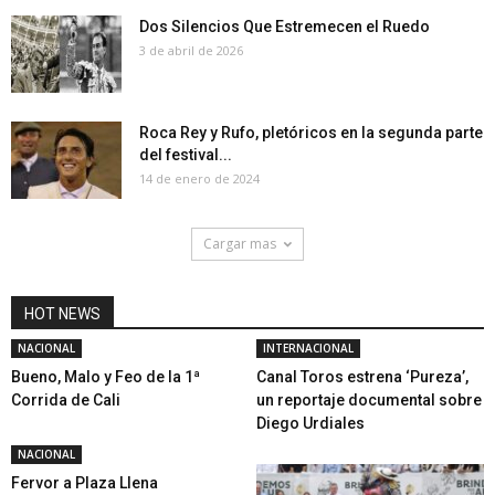
Dos Silencios Que Estremecen el Ruedo
3 de abril de 2026
Roca Rey y Rufo, pletóricos en la segunda parte
del festival...
14 de enero de 2024
Cargar mas
HOT NEWS
NACIONAL
INTERNACIONAL
Bueno, Malo y Feo de la 1ª
Canal Toros estrena ‘Pureza’,
Corrida de Cali
un reportaje documental sobre
Diego Urdiales
NACIONAL
Fervor a Plaza Llena