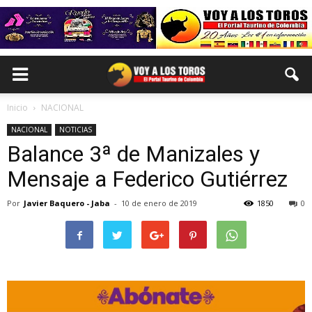
Inicio
NACIONAL
NACIONAL
NOTICIAS
Balance 3ª de Manizales y
Mensaje a Federico Gutiérrez
Por
Javier Baquero - Jaba
-
10 de enero de 2019
1850
0