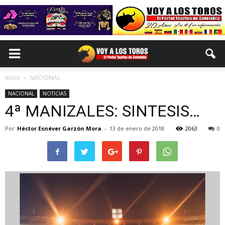
Inicio
NACIONAL
NACIONAL
NOTICIAS
4ª MANIZALES: SINTESIS…
Por
Héctor Esnéver Garzón Mora
-
13 de enero de 2018
2063
0