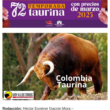
Redacción:
Héctor Esnéver Garzón Mora –