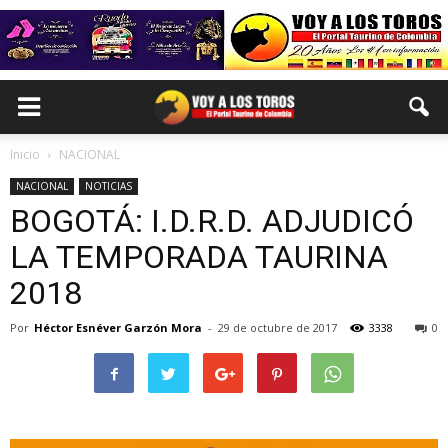
Inicio
NACIONAL
NACIONAL
NOTICIAS
BOGOTÁ: I.D.R.D. ADJUDICÓ
LA TEMPORADA TAURINA
2018
Por
Héctor Esnéver Garzón Mora
-
29 de octubre de 2017
3338
0