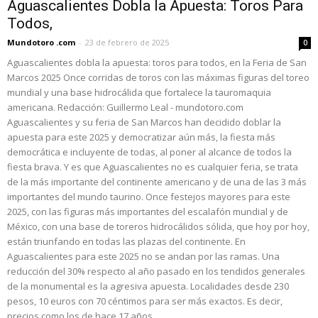
Aguascalientes Dobla la Apuesta: Toros Para
Todos,
Mundotoro .com
-
23 de febrero de 2025
0
Aguascalientes dobla la apuesta: toros para todos, en la Feria de San
Marcos 2025 Once corridas de toros con las máximas figuras del toreo
mundial y una base hidrocálida que fortalece la tauromaquia
americana. Redacción: Guillermo Leal - mundotoro.com
Aguascalientes y su feria de San Marcos han decidido doblar la
apuesta para este 2025 y democratizar aún más, la fiesta más
democrática e incluyente de todas, al poner al alcance de todos la
fiesta brava. Y es que Aguascalientes no es cualquier feria, se trata
de la más importante del continente americano y de una de las 3 más
importantes del mundo taurino. Once festejos mayores para este
2025, con las figuras más importantes del escalafón mundial y de
México, con una base de toreros hidrocálidos sólida, que hoy por hoy,
están triunfando en todas las plazas del continente. En
Aguascalientes para este 2025 no se andan por las ramas. Una
reducción del 30% respecto al año pasado en los tendidos generales
de la monumental es la agresiva apuesta. Localidades desde 230
pesos, 10 euros con 70 céntimos para ser más exactos. Es decir,
precios como los de hace 17 años.