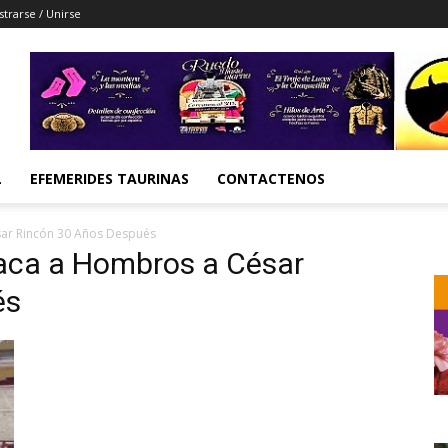
strarse / Unirse
L
EFEMERIDES TAURINAS
CONTACTENOS
sar Rincón 30 Años Después
Saca a Hombros a César
és