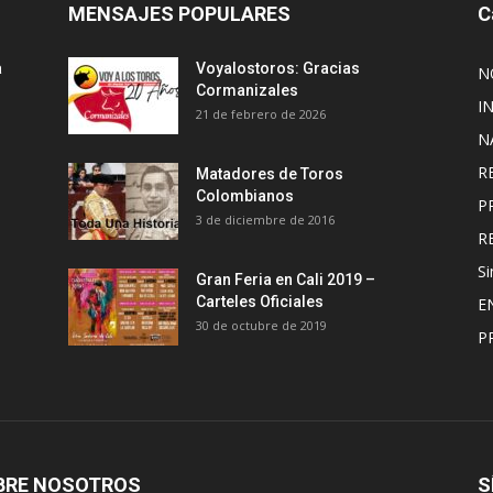
MENSAJES POPULARES
C
a
Voyalostoros: Gracias
N
Cormanizales
I
21 de febrero de 2026
N
R
Matadores de Toros
Colombianos
P
3 de diciembre de 2016
R
Si
Gran Feria en Cali 2019 –
Carteles Oficiales
E
30 de octubre de 2019
P
BRE NOSOTROS
S