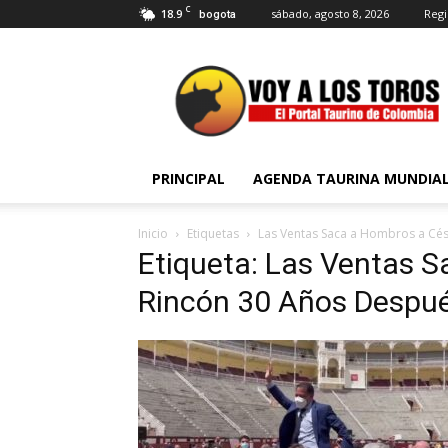
C
18.9
sábado, agosto 8, 2026
Regi
bogota
Voy
a
Los
Toros
PRINCIPAL
AGENDA TAURINA MUNDIA
Inicio
Etiquetas
Las Ventas Saca a Hombros a Cé
Etiqueta: Las Ventas 
Rincón 30 Años Despu