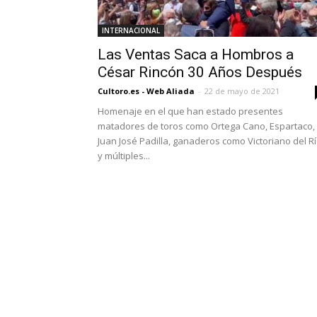
INTERNACIONAL
Las Ventas Saca a Hombros a
César Rincón 30 Años Después
Cultoro.es - Web Aliada
-
22 de mayo de 2021
Homenaje en el que han estado presentes
matadores de toros como Ortega Cano, Espartaco,
Juan José Padilla, ganaderos como Victoriano del R
y múltiples...