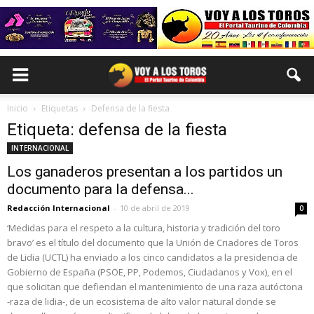
Inicio
Etiquetas
Defensa de la fiesta
Etiqueta: defensa de la fiesta
INTERNACIONAL
Los ganaderos presentan a los partidos un
documento para la defensa...
Redacción Internacional
-
10 de abril de 2019
0
‘Medidas para el respeto a la cultura, historia y tradición del toro
bravo’ es el título del documento que la Unión de Criadores de Toros
de Lidia (UCTL) ha enviado a los cinco candidatos a la presidencia de
Gobierno de España (PSOE, PP, Podemos, Ciudadanos y Vox), en el
que solicitan que defiendan el mantenimiento de una raza autóctona
-raza de lidia-, de un ecosistema de alto valor natural donde se