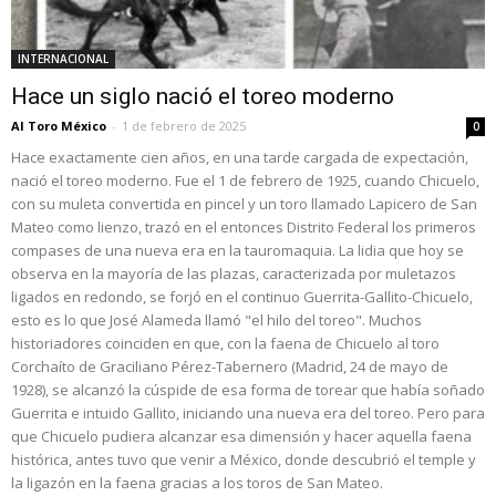
INTERNACIONAL
Hace un siglo nació el toreo moderno
Al Toro México
-
1 de febrero de 2025
0
Hace exactamente cien años, en una tarde cargada de expectación,
nació el toreo moderno. Fue el 1 de febrero de 1925, cuando Chicuelo,
con su muleta convertida en pincel y un toro llamado Lapicero de San
Mateo como lienzo, trazó en el entonces Distrito Federal los primeros
compases de una nueva era en la tauromaquia. La lidia que hoy se
observa en la mayoría de las plazas, caracterizada por muletazos
ligados en redondo, se forjó en el continuo Guerrita-Gallito-Chicuelo,
esto es lo que José Alameda llamó "el hilo del toreo". Muchos
historiadores coinciden en que, con la faena de Chicuelo al toro
Corchaíto de Graciliano Pérez-Tabernero (Madrid, 24 de mayo de
1928), se alcanzó la cúspide de esa forma de torear que había soñado
Guerrita e intuido Gallito, iniciando una nueva era del toreo. Pero para
que Chicuelo pudiera alcanzar esa dimensión y hacer aquella faena
histórica, antes tuvo que venir a México, donde descubrió el temple y
la ligazón en la faena gracias a los toros de San Mateo.