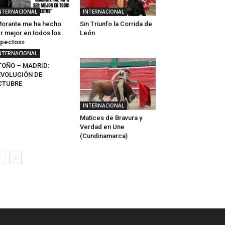
NTERNACIONAL
INTERNACIONAL
orante me ha hecho
Sin Triunfo la Corrida de
r mejor en todos los
León
pectos»
NTERNACIONAL
TOÑO – MADRID:
EVOLUCIÓN DE
CTUBRE
INTERNACIONAL
Matices de Bravura y
Verdad en Une
(Cundinamarca)