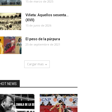
15 de marzo de 2025
Viñeta: Aquellos sesenta…
(XVII)
15 de junio de 2026
El peso de la púrpura
25 de septiembre de 2021
Cargar mas
HOT NEWS