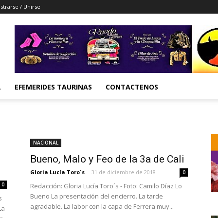
strarse / Unirse
L
EFEMERIDES TAURINAS
CONTACTENOS
NACIONAL
Bueno, Malo y Feo de la 3a de Cali
Gloria Lucía Toro´s
-
31 de diciembre de 2018
0
0
Redacción: Gloria Lucía Toro´s - Foto: Camilo Díaz Lo
Bueno La presentación del encierro. La tarde
s
agradable. La labor con la capa de Ferrera muy...
La