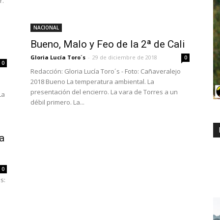
r.
NACIONAL
Bueno, Malo y Feo de la 2ª de Cali
Gloria Lucía Toro´s
-
29 de diciembre de 2018
0
0
Redacción: Gloria Lucía Toro´s - Foto: Cañaveralejo
2018 Bueno La temperatura ambiental. La
presentación del encierro. La vara de Torres a un
La
débil primero. La...
a
0
s: