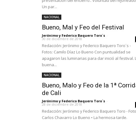
presentación del encierro.. Voluntad del rejoneado
Un par...
NACIONAL
Bueno, Mal y Feo del Festival
Jerónimo y Federico Baquero Toro´s
-
30 de diciembre de 2018
Redacción: Jerónimo y Federico Baquero Toro´s -
Fotos: Camilo Díaz Lo Bueno Con puntualidad se
apagaron las luminarias para dar inició al festival. 
buena...
NACIONAL
Bueno, Malo y Feo de la 1ª Corrid
de Cali
Jerónimo y Federico Baquero Toro´s
-
28 de diciembre de 2018
Redacción: Jerónimo y Federico Baquero Toro - Foto
Carlos Chavarro Lo Bueno • La hermosa tarde.