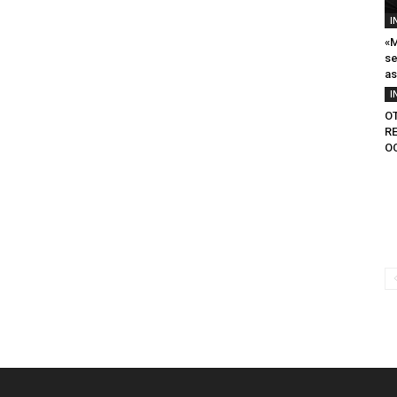
I
«M
se
as
I
O
R
O