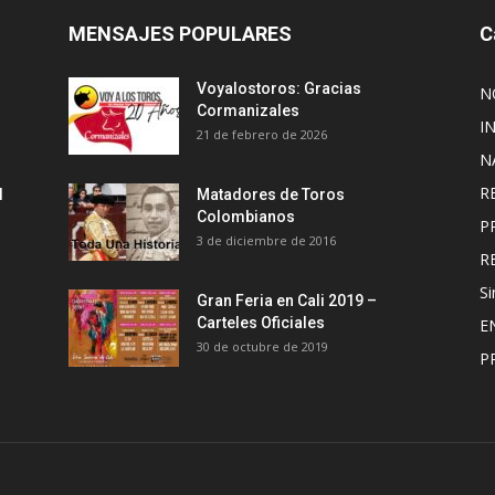
MENSAJES POPULARES
C
Voyalostoros: Gracias
N
Cormanizales
I
21 de febrero de 2026
N
R
l
Matadores de Toros
Colombianos
P
3 de diciembre de 2016
R
Si
Gran Feria en Cali 2019 –
Carteles Oficiales
E
30 de octubre de 2019
P