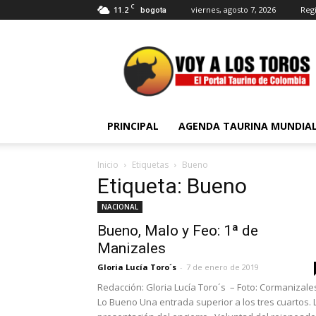
C
11.2
viernes, agosto 7, 2026
Regi
bogota
Voy
a
Los
Toros
PRINCIPAL
AGENDA TAURINA MUNDIA
Inicio
Etiquetas
Bueno
Etiqueta: Bueno
NACIONAL
Bueno, Malo y Feo: 1ª de
Manizales
Gloria Lucía Toro´s
-
7 de enero de 2019
Redacción: Gloria Lucía Toro´s – Foto: Cormanizale
Lo Bueno Una entrada superior a los tres cuartos. 