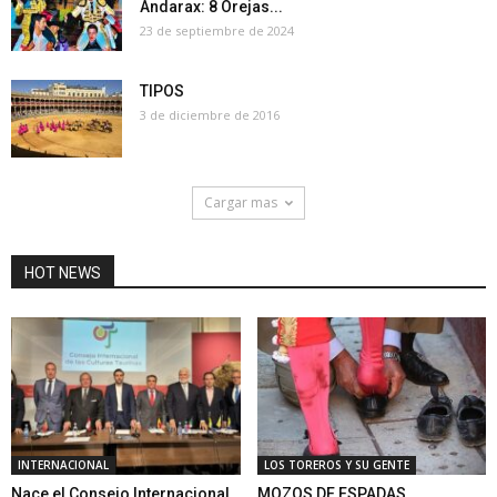
Andarax: 8 Orejas...
23 de septiembre de 2024
TIPOS
3 de diciembre de 2016
Cargar mas
HOT NEWS
INTERNACIONAL
LOS TOREROS Y SU GENTE
Nace el Consejo Internacional
MOZOS DE ESPADAS