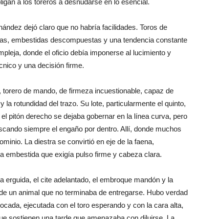
igan a los toreros a desnudarse en lo esencial.
ández dejó claro que no habría facilidades. Toros de
das, embestidas descompuestas y una tendencia constante
ompleja, donde el oficio debía imponerse al lucimiento y
nico y una decisión firme.
 torero de mando, de firmeza incuestionable, capaz de
 y la rotundidad del trazo. Su lote, particularmente el quinto,
 el pitón derecho se dejaba gobernar en la línea curva, pero
buscando siempre el engaño por dentro. Allí, donde muchos
ominio. La diestra se convirtió en eje de la faena,
a embestida que exigía pulso firme y cabeza clara.
ra erguida, el cite adelantado, el embroque mandón y la
 de un animal que no terminaba de entregarse. Hubo verdad
tocada, ejecutada con el toro esperando y con la cara alta,
que sostienen una tarde que amenazaba con diluirse. La