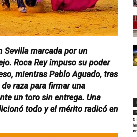
n Sevilla marcada por un
ejo. Roca Rey impuso su poder
peso, mientras Pablo Aguado, tras
ó de raza para firmar una
ante un toro sin entrega. Una
icionó todo y el mérito radicó en
I
Di
hi
en