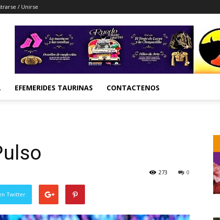
trarse / Unirse
L
EFEMERIDES TAURINAS
CONTACTENOS
Pulso
273
0
en Twitter