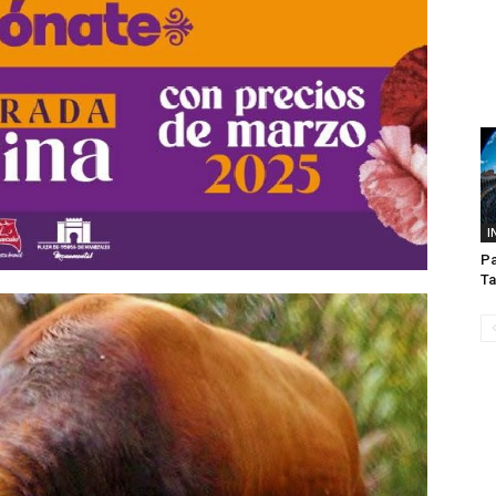
I
Pa
Ta