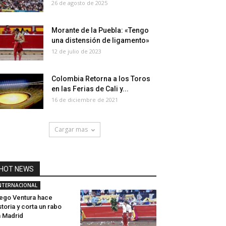
26 de agosto de 2025
Morante de la Puebla: «Tengo
una distensión de ligamento»
12 de julio de 2023
Colombia Retorna a los Toros
en las Ferias de Cali y...
16 de diciembre de 2021
Cargar mas
HOT NEWS
NTERNACIONAL
ego Ventura hace
storia y corta un rabo
 Madrid