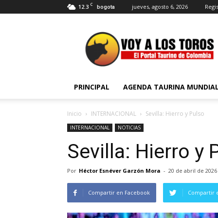
C
12.3
jueves, agosto 6, 2026
Regis
bogota
Voy
a
Los
Toros
PRINCIPAL
AGENDA TAURINA MUNDIA
Inicio
INTERNACIONAL
Sevilla: Hierro y Pulso
INTERNACIONAL
NOTICIAS
Sevilla: Hierro y 
Por
Héctor Esnéver Garzón Mora
-
20 de abril de 2026
Compartir en Facebook
Compartir 