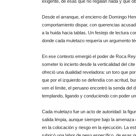
exigente, de esas que no regalan nada y que obl
Desde el arranque, el encierro de Domingo Hern
comportamiento dispar, con querencias acusa
a la huida hacia tablas. Un festejo de lectura c
donde cada muletazo requería un argumento téc
En ese contexto emergió el poder de Roca Rey,
someter lo incierto desde la verticalidad del cite
ofreció una dualidad reveladora: un toro que por
que por el izquierdo se defendía con acritud, 
ven el límite, el peruano encontró la senda del d
templando, ligando y conduciendo con poder un
Cada muletazo fue un acto de autoridad: la figu
salida limpia, aunque siempre bajo la amenaza
en la colocación y riesgo en la ejecución. La es
rubricó una labor de peso específico, de esas 