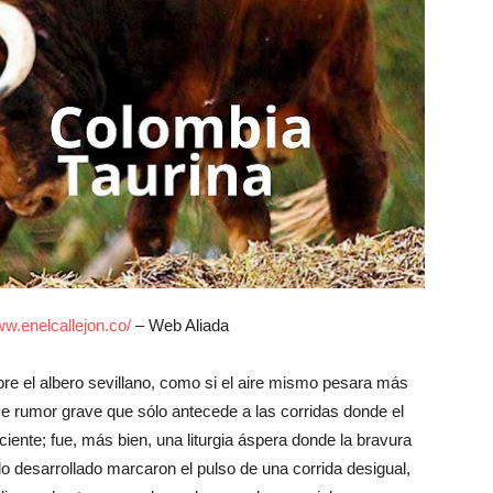
w.enelcallejon.co/
– Web Aliada
re el albero sevillano, como si el aire mismo pesara más
se rumor grave que sólo antecede a las corridas donde el
iente; fue, más bien, una liturgia áspera donde la bravura
do desarrollado marcaron el pulso de una corrida desigual,