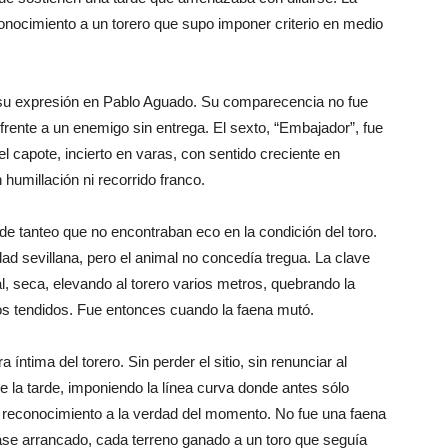
econocimiento a un torero que supo imponer criterio en medio
ó su expresión en Pablo Aguado. Su comparecencia no fue
n frente a un enemigo sin entrega. El sexto, “Embajador”, fue
l capote, incierto en varas, con sentido creciente en
 humillación ni recorrido franco.
e tanteo que no encontraban eco en la condición del toro.
dad sevillana, pero el animal no concedía tregua. La clave
utal, seca, elevando al torero varios metros, quebrando la
los tendidos. Fue entonces cuando la faena mutó.
a íntima del torero. Sin perder el sitio, sin renunciar al
de la tarde, imponiendo la línea curva donde antes sólo
 reconocimiento a la verdad del momento. No fue una faena
pase arrancado, cada terreno ganado a un toro que seguía