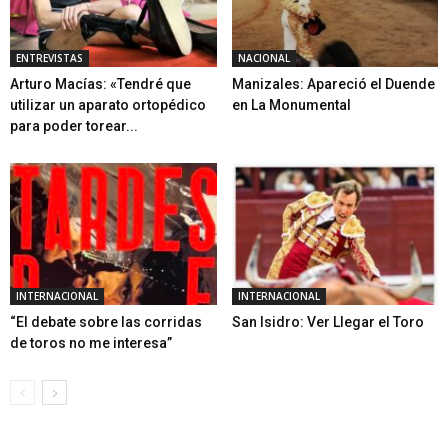
ENTREVISTAS
NACIONAL
Arturo Macías: «Tendré que
Manizales: Apareció el Duende
utilizar un aparato ortopédico
en La Monumental
para poder torear...
INTERNACIONAL
INTERNACIONAL
“El debate sobre las corridas
San Isidro: Ver Llegar el Toro
de toros no me interesa”