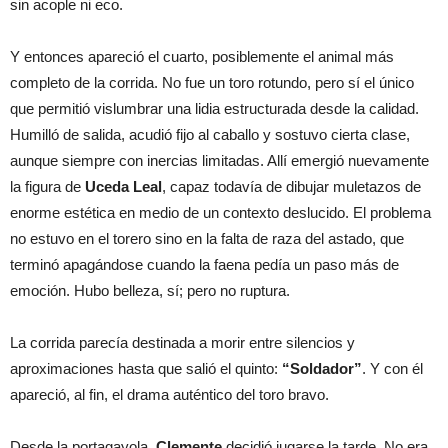
sin acople ni eco.
Y entonces apareció el cuarto, posiblemente el animal más
completo de la corrida. No fue un toro rotundo, pero sí el único
que permitió vislumbrar una lidia estructurada desde la calidad.
Humilló de salida, acudió fijo al caballo y sostuvo cierta clase,
aunque siempre con inercias limitadas. Allí emergió nuevamente
la figura de
Uceda Leal
, capaz todavía de dibujar muletazos de
enorme estética en medio de un contexto deslucido. El problema
no estuvo en el torero sino en la falta de raza del astado, que
terminó apagándose cuando la faena pedía un paso más de
emoción. Hubo belleza, sí; pero no ruptura.
La corrida parecía destinada a morir entre silencios y
aproximaciones hasta que salió el quinto:
“Soldador”
. Y con él
apareció, al fin, el drama auténtico del toro bravo.
Desde la portagayola,
Clemente
decidió jugarse la tarde. No era