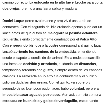
camino correcto. La
estocada en lo alto
fue el broche para cortar
dos orejas
, premio a una faena sólida y madura.
Daniel Luque
(terno azul marino y oro) vivió una tarde de
contrastes. Con el segundo de lidia ordinaria apenas pudo dar un
lance antes de que el toro se
malograra la pesuña delantera
izquierda
, siendo correctamente cambiado por el
Palco Alto
.
Con el
segundo bis
, que a la postre correspondía al quinto lugar,
lanceó
abriendo los caminos de la embestida
, entendiendo
desde el capote la condición del animal. En la muleta desarrolló
una faena de
decisión y ortodoxia
, cuidando las
distancias
,
templando y toreando con
gusto
, siempre dentro de los cánones
clásicos. La
estocada en lo alto
fue contundente y el público
pidió sin duda las
dos orejas
. Con el quinto, ya sobrero y
segundo de su lote, poco pudo hacer: hubo
voluntad
, pero era
imposible sacar agua de pozo seco
. Aun así, cumplió con una
estocada en buen sitio
y
golpe de verduguillo
, escuchando