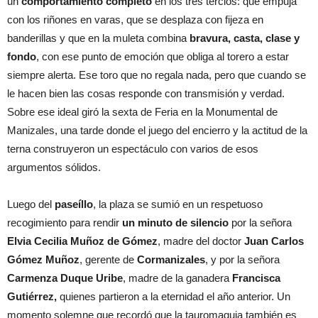
un
comportamiento completo
en los tres tercios: que empuja
con los riñones en varas, que se desplaza con fijeza en
banderillas y que en la muleta combina
bravura, casta, clase y
fondo
, con ese punto de emoción que obliga al torero a estar
siempre alerta. Ese toro que no regala nada, pero que cuando se
le hacen bien las cosas responde con transmisión y verdad.
Sobre ese ideal giró la sexta de Feria en la Monumental de
Manizales, una tarde donde el juego del encierro y la actitud de la
terna construyeron un espectáculo con varios de esos
argumentos sólidos.
Luego del
paseíllo
, la plaza se sumió en un respetuoso
recogimiento para rendir
un minuto de silencio
por la señora
Elvia Cecilia Muñoz de Gómez
, madre del doctor
Juan Carlos
Gómez Muñoz
, gerente de
Cormanizales
, y por la señora
Carmenza Duque Uribe
, madre de la ganadera
Francisca
Gutiérrez,
quienes partieron a la eternidad el año anterior. Un
momento solemne que recordó que la tauromaquia también es