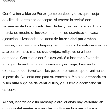
palmas
.
Cerró la terna
Marco Pérez
(terno burdeos y oro), quien dejó
detalles de torero con concepto. Al tercero lo recibió con
verónicas de buen gusto
, templadas y bien rematadas. En la
muleta se mostró
ortodoxo
, imprimiendo
suavidad
en cada
ejecución, hilvanando una faena de
intensidad por ambas
manos
, con muletazos largos y bien trazados. La
estocada en lo
alto
puso en sus manos
dos orejas
, reflejo de una labor
compacta. Con el que cerró plaza volvió a lancear a favor del
toro, y en la muleta tiró de
honradez y entrega
, buscando
expresarse con
torería
en los pocos momentos que el animal se
lo permitió. No tenía toro para su concepto. Mató de
estocada en
buen sitio
y
golpe de verduguillo
, y el silencio acompañó su
esfuerzo.
Al final, la tarde dejó un mensaje claro: cuando hay
variedad en
el juego del encierro
y una
terna dispuesta a agradar y a