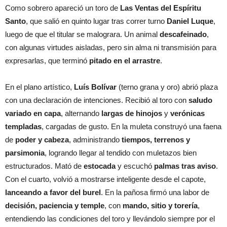
Como sobrero apareció un toro de
Las Ventas del Espíritu
Santo
, que salió en quinto lugar tras correr turno
Daniel Luque
,
luego de que el titular se malograra. Un animal
descafeinado
,
con algunas virtudes aisladas, pero sin alma ni transmisión para
expresarlas, que terminó
pitado en el arrastre
.
En el plano artístico,
Luís Bolívar
(terno grana y oro) abrió plaza
con una declaración de intenciones. Recibió al toro con
saludo
variado en capa
, alternando
largas de hinojos
y
verónicas
templadas
, cargadas de gusto. En la muleta construyó una faena
de
poder y cabeza
, administrando
tiempos, terrenos y
parsimonia
, logrando llegar al tendido con muletazos bien
estructurados. Mató de
estocada
y escuchó
palmas tras aviso
.
Con el cuarto, volvió a mostrarse inteligente desde el capote,
lanceando a favor del burel
. En la pañosa firmó una labor de
decisión, paciencia y temple
, con
mando, sitio y torería
,
entendiendo las condiciones del toro y llevándolo siempre por el