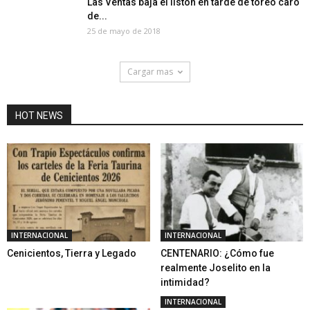
Las Ventas baja el listón en tarde de toreo caro
de...
25 de mayo de 2018
Cargar mas
HOT NEWS
INTERNACIONAL
INTERNACIONAL
Cenicientos, Tierra y Legado
CENTENARIO: ¿Cómo fue
realmente Joselito en la
intimidad?
INTERNACIONAL