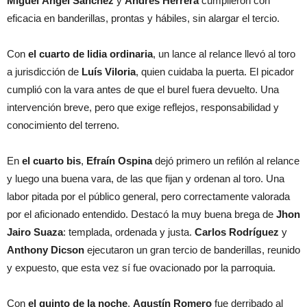
Miguel Ángel Sánchez
y
Andrés Herrera
cumplieron con
eficacia en banderillas, prontas y hábiles, sin alargar el tercio.
Con
el cuarto de lidia ordinaria
, un lance al relance llevó al toro
a jurisdicción de
Luís Viloria
, quien cuidaba la puerta. El picador
cumplió con la vara antes de que el burel fuera devuelto. Una
intervención breve, pero que exige reflejos, responsabilidad y
conocimiento del terreno.
En
el cuarto bis
,
Efraín Ospina
dejó primero un refilón al relance
y luego una buena vara, de las que fijan y ordenan al toro. Una
labor pitada por el público general, pero correctamente valorada
por el aficionado entendido. Destacó la muy buena brega de
Jhon
Jairo Suaza
: templada, ordenada y justa.
Carlos Rodríguez
y
Anthony Dicson
ejecutaron un gran tercio de banderillas, reunido
y expuesto, que esta vez sí fue ovacionado por la parroquia.
Con
el quinto de la noche
,
Agustín Romero
fue derribado al