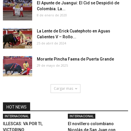
El Apunte de Juangui: El Cid se Despidió de
Colombia. La...
8 de enero de 2020
La Lente de Erick Cuatephoto en Aguas
Calientes V – Rollo...
25 de abril de 2024
Morante Pincha Faena de Puerta Grande
29 de mayo de 2025
Cargar mas
HOT NEWS
INTERNACIONAL
INTERNACIONAL
ILLESCAS: VA POR TI,
El novillero colombiano
VICTORINO
Nicolás de San Juan con