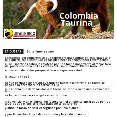
ETIQUETAS
Borja Jiménez vino
consciente del compromiso que representaba debutar en esta plaza a la
que quería conquistar. Las cosas bien hechas deben tener recompensa
el de Espartinas cobró los trofeos por una faena importante al mejor toro
del pobre encierro de Las Ventas del Espíritu Santo. Planta firme
en terreno de tablas porque el toro aunque encastado
la segunda llegó
no fue dechado de bravura y también buscó ese terreno. La faena se
basó en la derecha y las cercanías. Sí
pues había que darle las dos a la faena de Borja si la de Arcila valió para
una.
se lo pasó muy cerca y ligó series rotundas
vió y venció; y en el último del festejo con el ambiente enrarecido por las
afugias que el encierro hizo padecer a los toreros
y aunque tardó en salir el segundo pañuelo blanco
y por la zozobra luego de la cornada y la gesta de Arcila