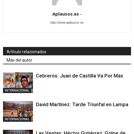
Aplausos.es -
http://www.aplausos.es
Artículo relacionados
Más del autor
Cebreros: Juan de Castilla Va Por Más
INTERNACIONAL
David Martínez: Tarde Triunfal en Lampa
INTERNACIONAL
Las Ventas: Héctor Gutiérrez, Golpe de