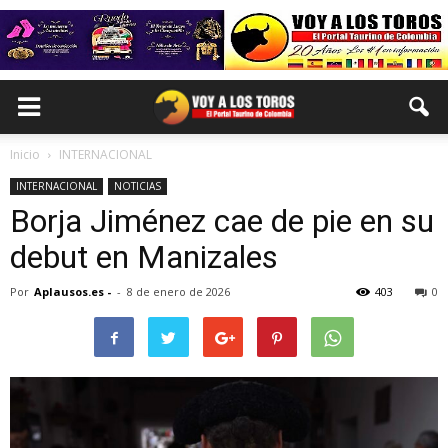
Inicio
INTERNACIONAL
INTERNACIONAL
NOTICIAS
Borja Jiménez cae de pie en su
debut en Manizales
Por
Aplausos.es -
-
8 de enero de 2026
403
0