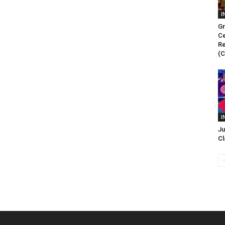
I
Gr
Ce
Re
(
I
Ju
Cl