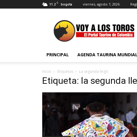
C
11.2
viernes, agosto 7, 2026
Regi
bogota
Voy
a
Los
Toros
PRINCIPAL
AGENDA TAURINA MUNDIA
Inicio
Etiquetas
La segunda llegó
Etiqueta: la segunda ll