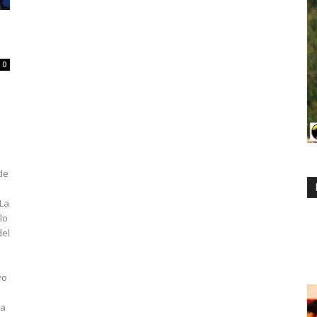
0
 de
 La
lo
del
vo
la