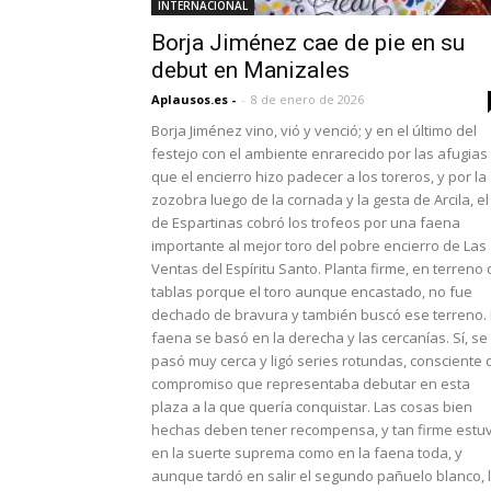
INTERNACIONAL
Borja Jiménez cae de pie en su
debut en Manizales
Aplausos.es -
-
8 de enero de 2026
Borja Jiménez vino, vió y venció; y en el último del
festejo con el ambiente enrarecido por las afugias
que el encierro hizo padecer a los toreros, y por la
zozobra luego de la cornada y la gesta de Arcila, el
de Espartinas cobró los trofeos por una faena
importante al mejor toro del pobre encierro de Las
Ventas del Espíritu Santo. Planta firme, en terreno
tablas porque el toro aunque encastado, no fue
dechado de bravura y también buscó ese terreno.
faena se basó en la derecha y las cercanías. Sí, se 
pasó muy cerca y ligó series rotundas, consciente 
compromiso que representaba debutar en esta
plaza a la que quería conquistar. Las cosas bien
hechas deben tener recompensa, y tan firme estu
en la suerte suprema como en la faena toda, y
aunque tardó en salir el segundo pañuelo blanco, 