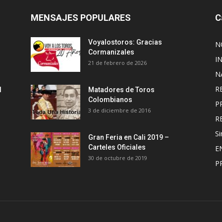
MENSAJES POPULARES
C
Voyalostoros: Gracias
N
Cormanizales
I
21 de febrero de 2026
N
R
l
Matadores de Toros
Colombianos
P
3 de diciembre de 2016
R
Si
Gran Feria en Cali 2019 –
Carteles Oficiales
E
30 de octubre de 2019
P