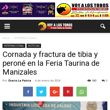
Inicio
INTERNACIONAL
INTERNACIONAL
NOTICIAS
Cornada y fractura de tibia y
peroné en la Feria Taurina de
Manizales
Por
Diario La Patria
-
6 de enero de 2026
543
0