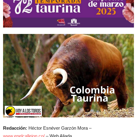
Redacción:
Héctor Esnéver Garzón Mora –
www.enelcallejon.co/
– Web Aliada