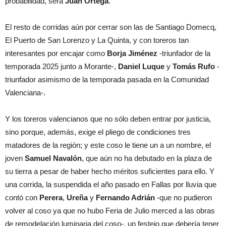
probabilidad, será
Juan Ortega
.
El resto de corridas aún por cerrar son las de Santiago Domecq,
El Puerto de San Lorenzo y La Quinta, y con toreros tan
interesantes por encajar como
Borja Jiménez
-triunfador de la
temporada 2025 junto a Morante-,
Daniel Luque
y
Tomás Rufo
-
triunfador asimismo de la temporada pasada en la Comunidad
Valenciana-.
Y los toreros valencianos que no sólo deben entrar por justicia,
sino porque, además, exige el pliego de condiciones tres
matadores de la región; y este coso le tiene un a un nombre, el
joven
Samuel Navalón
, que aún no ha debutado en la plaza de
su tierra a pesar de haber hecho méritos suficientes para ello. Y
una corrida, la suspendida el año pasado en Fallas por lluvia que
contó con
Perera
,
Ureña
y
Fernando Adrián
-que no pudieron
volver al coso ya que no hubo Feria de Julio merced a las obras
de remodelación luminaria del coso-, un festejo que debería tener