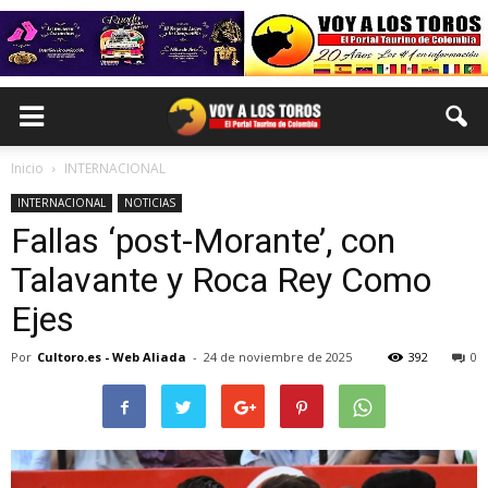
Inicio
INTERNACIONAL
INTERNACIONAL
NOTICIAS
Fallas ‘post-Morante’, con
Talavante y Roca Rey Como
Ejes
Por
Cultoro.es - Web Aliada
-
24 de noviembre de 2025
392
0