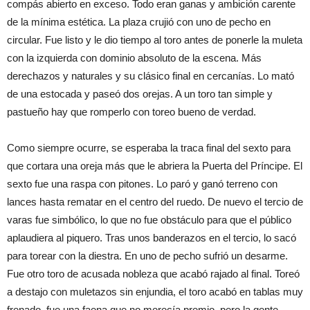
compás abierto en exceso. Todo eran ganas y ambición carente
de la mínima estética. La plaza crujió con uno de pecho en
circular. Fue listo y le dio tiempo al toro antes de ponerle la muleta
con la izquierda con dominio absoluto de la escena. Más
derechazos y naturales y su clásico final en cercanías. Lo mató
de una estocada y paseó dos orejas. A un toro tan simple y
pastueño hay que romperlo con toreo bueno de verdad.
Como siempre ocurre, se esperaba la traca final del sexto para
que cortara una oreja más que le abriera la Puerta del Príncipe. El
sexto fue una raspa con pitones. Lo paró y ganó terreno con
lances hasta rematar en el centro del ruedo. De nuevo el tercio de
varas fue simbólico, lo que no fue obstáculo para que el público
aplaudiera al piquero. Tras unos banderazos en el tercio, lo sacó
para torear con la diestra. En uno de pecho sufrió un desarme.
Fue otro toro de acusada nobleza que acabó rajado al final. Toreó
a destajo con muletazos sin enjundia, el toro acabó en tablas muy
frenado, fue una faena que no merecía premio, pero la gente