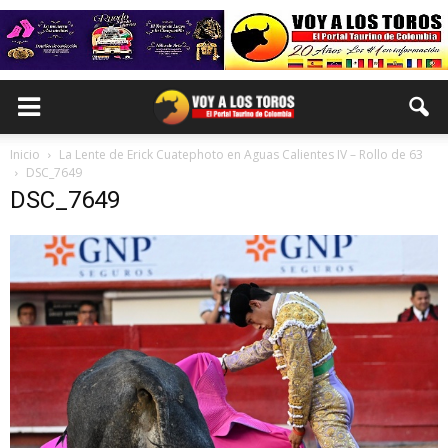
Inicio
La Lente de Erick Cuatephoto en Aguas Calientes IV – Rollo de 63
DSC_7649
DSC_7649