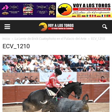
Inicio
La Lente de Erick Cuatephoto en el Palacio del Arte
ECV_1210
ECV_1210