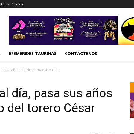
strarse / Unirse
L
EFEMERIDES TAURINAS
CONTACTENOS
sa sus años el primer maestro del...
l día, pasa sus años
o del torero César