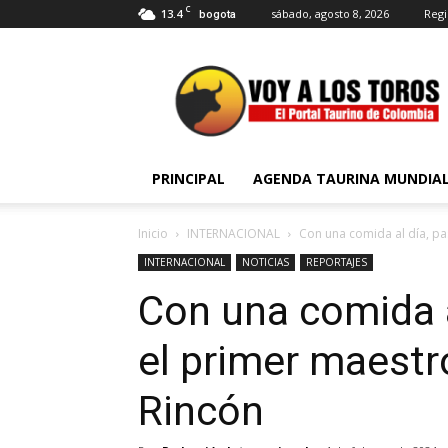
C
13.4
sábado, agosto 8, 2026
Regi
bogota
Voy
a
Los
Toros
PRINCIPAL
AGENDA TAURINA MUNDIA
Inicio
INTERNACIONAL
Con una comida al día, pa
INTERNACIONAL
NOTICIAS
REPORTAJES
Con una comida a
el primer maestr
Rincón