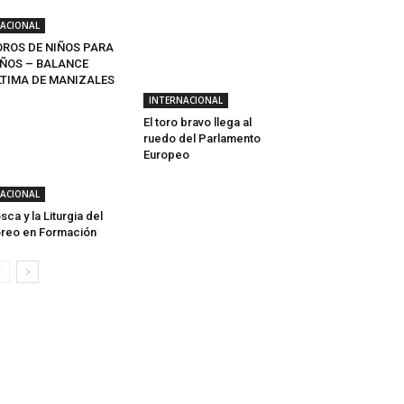
ACIONAL
OROS DE NIÑOS PARA
IÑOS – BALANCE
LTIMA DE MANIZALES
INTERNACIONAL
El toro bravo llega al
ruedo del Parlamento
Europeo
ACIONAL
sca y la Liturgia del
reo en Formación