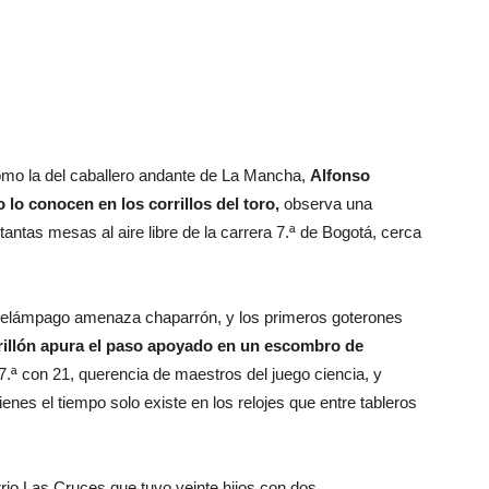
como la del caballero andante de La Mancha,
Alfonso
lo conocen en los corrillos del toro,
observa una
tantas mesas al aire libre de la carrera 7.ª de Bogotá, cerca
 relámpago amenaza chaparrón, y los primeros goterones
illón apura el paso apoyado en un escombro de
 7.ª con 21, querencia de maestros del juego ciencia, y
es el tiempo solo existe en los relojes que entre tableros
arrio Las Cruces que tuvo veinte hijos con dos