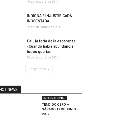
19 de octubre de 2017
INDIGNA E INJUSTIFICADA
INOCENTADA
29 de diciembre de 2017
Cali, la feria de la esperanza:
«Cuando había abundancia,
todos querían...
20 de octubre de 2024
Cargar mas
HOT NEWS
INTERNACIONAL
TENDIDO CERO –
SÁBADO 17 DE JUNIO –
2017