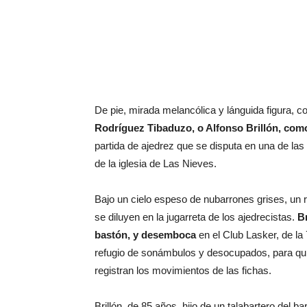
De pie, mirada melancólica y lánguida figura, 
Rodríguez Tibaduzo, o Alfonso Brillón, como 
partida de ajedrez que se disputa en una de las 
de la iglesia de Las Nieves.
Bajo un cielo espeso de nubarrones grises, un
se diluyen en la jugarreta de los ajedrecistas.
Br
bastón, y desemboca
en el Club Lasker, de la
refugio de sonámbulos y desocupados, para quien
registran los movimientos de las fichas.
Brillón, de 85 años, hijo de un talabartero del b