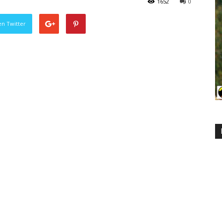
1652
0
en Twitter