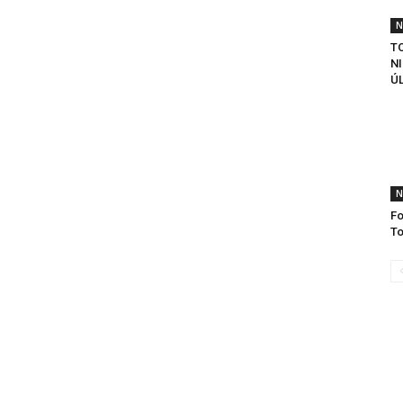
N
T
N
Ú
N
Fo
To