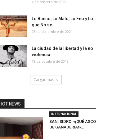
4 de febrero de 2019
Lo Bueno, Lo Malo, Lo Feo y Lo
que No se...
28 de diciembre de 2021
La ciudad de la libertad y la no
violencia
18 de octubre de 2019
Cargar mas
HOT NEWS
INTERNACIONAL
SAN ISIDRO: «¡QUÉ ASCO
DE GANADERÍA!»…