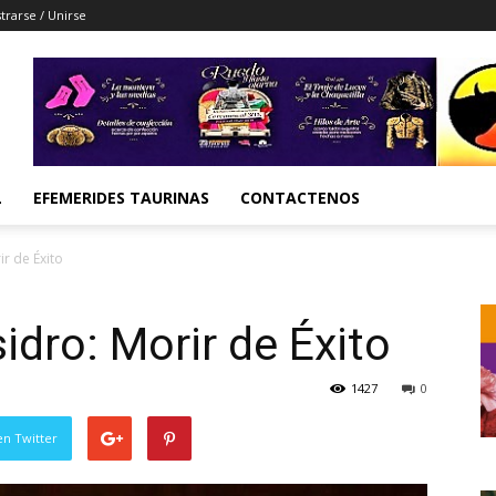
trarse / Unirse
L
EFEMERIDES TAURINAS
CONTACTENOS
ir de Éxito
idro: Morir de Éxito
1427
0
en Twitter