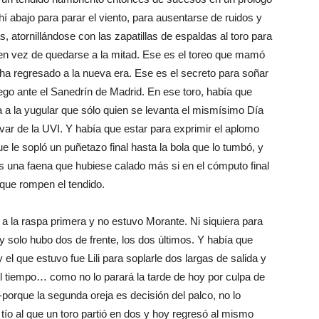
hí abajo para parar el viento, para ausentarse de ruidos y
s, atornillándose con las zapatillas de espaldas al toro para
 en vez de quedarse a la mitad. Ese es el toreo que mamó
 ha regresado a la nueva era. Ese es el secreto para soñar
go ante el Sanedrín de Madrid. En ese toro, había que
ta a la yugular que sólo quien se levanta el mismísimo Día
ar de la UVI. Y había que estar para exprimir el aplomo
ue le sopló un puñetazo final hasta la bola que lo tumbó, y
as una faena que hubiese calado más si en el cómputo final
que rompen el tendido.
 a la raspa primera y no estuvo Morante. Ni siquiera para
y solo hubo dos de frente, los dos últimos. Y había que
 el que estuvo fue Lili para soplarle dos largas de salida y
l tiempo… como no lo parará la tarde de hoy por culpa de
l -porque la segunda oreja es decisión del palco, no lo
ío al que un toro partió en dos y hoy regresó al mismo