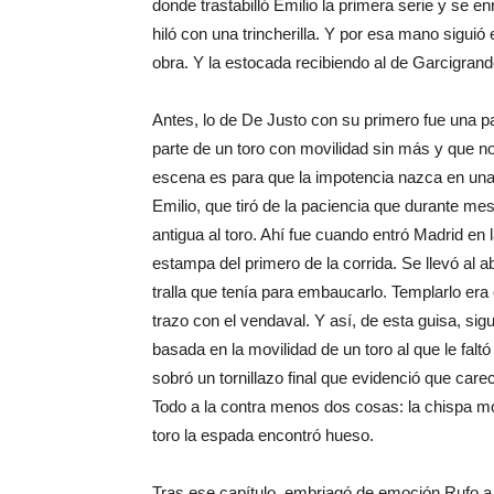
donde trastabilló Emilio la primera serie y se 
hiló con una trincherilla. Y por esa mano siguió
obra. Y la estocada recibiendo al de Garcigran
Antes, lo de De Justo con su primero fue una pa
parte de un toro con movilidad sin más y que n
escena es para que la impotencia nazca en una 
Emilio, que tiró de la paciencia que durante me
antigua al toro. Ahí fue cuando entró Madrid en 
estampa del primero de la corrida. Se llevó al 
tralla que tenía para embaucarlo. Templarlo era 
trazo con el vendaval. Y así, de esta guisa, sigu
basada en la movilidad de un toro al que le falt
sobró un tornillazo final que evidenció que care
Todo a la contra menos dos cosas: la chispa mot
toro la espada encontró hueso.
Tras ese capítulo, embriagó de emoción Rufo a