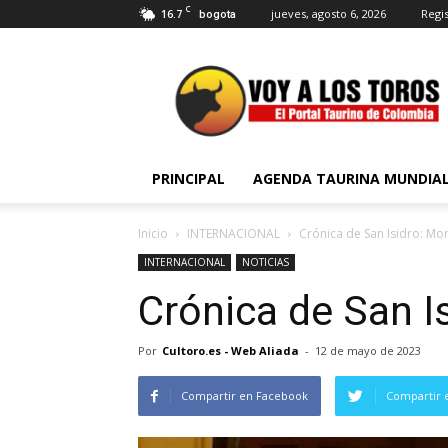
C
16.7
jueves, agosto 6, 2026
Regis
bogota
Voy
a
Los
Toros
PRINCIPAL
AGENDA TAURINA MUNDIA
Inicio
INTERNACIONAL
Crónica de San Isidro: Mor
INTERNACIONAL
NOTICIAS
Crónica de San Is
Por
Cultoro.es - Web Aliada
-
12 de mayo de 2023
Compartir en Facebook
Compartir 