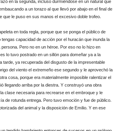
enrazó en la segunda, incluso durmiéndose en un natural que
 embaucando a un torazo al que llevó por abajo en el final de
de que le puso en sus manos el excesivo doble trofeo.
peleta en toda regla, porque que se ponga el público de
o tengas capacidad de acción por el huracán que inunda la
persona. Pero no en un héroe. Por eso no lo hizo en
ses lo tuvo postrado en un sillón para domeñar ya a la
la tarde, ya recuperada del disgusto de la impresentable
abrigo del viento el extremeño ese segundo y le aprovechó la
otra cosa, porque era materialmente imposible ralentizar el
ió llegando arriba por la diestra. Y construyó una obra
ó la clase necesaria para recrearse en el embroque y le
cía de rotunda entrega. Pero tuvo emoción y fue de público.
orizada del animal y la disposición de Emilio. Y en ese
 un tendido hambriento entonces de sucesos en un prólogo