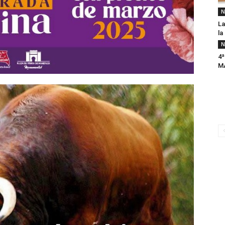
N
La
la
N
4ª
M