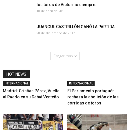
los toros de Victorino siempre...
10 de abril de 2019
JUANGUI: CASTRILLÓN GANÓ LA PARTIDA
28 de diciembre de 2017
Cargar mas
HOT NEWS
INTERNACIONAL
INTERNACIONAL
Madrid: Cristian Pérez, Vuelta
El Parlamento portugués
al Ruedo en su Debut Venteño
rechaza la abolición de las
corridas de toros