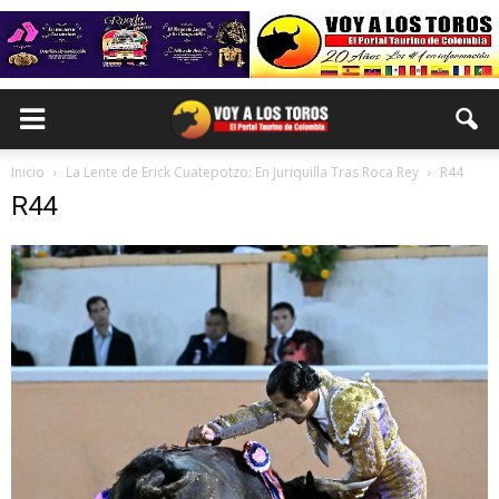
Inicio
La Lente de Erick Cuatepotzo: En Juriquilla Tras Roca Rey
R44
R44