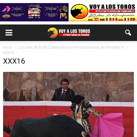
Inicio
La Lente de Erick Cuatepotzo en Feria Nacional de Fresnillo IV
XXX16
XXX16