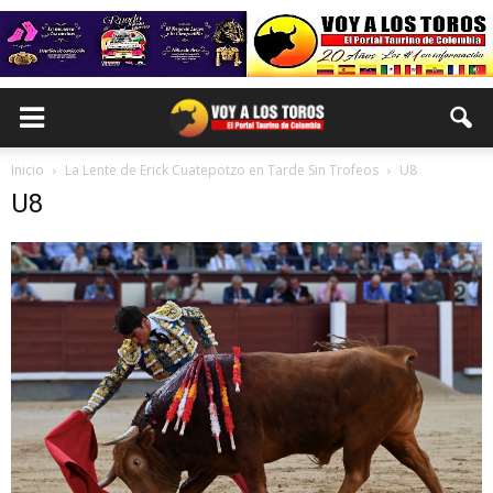
Inicio
La Lente de Erick Cuatepotzo en Tarde Sin Trofeos
U8
U8