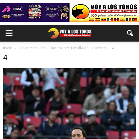
Inicio
La Lente de Erick Cuatepotzo: Novilla de la México
4
4