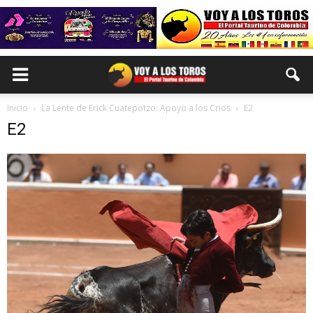
Inicio
La Lente de Erick Cuatepotzo: Apoyo a los Crios
E2
E2