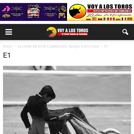
Inicio
La Lente de Erick Cuatepotzo: Apoyo a los Crios
E1
E1