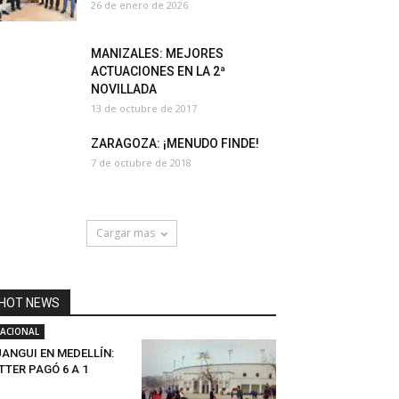
26 de enero de 2026
MANIZALES: MEJORES
ACTUACIONES EN LA 2ª
NOVILLADA
13 de octubre de 2017
ZARAGOZA: ¡MENUDO FINDE!
7 de octubre de 2018
Cargar mas
HOT NEWS
ACIONAL
UANGUI EN MEDELLÍN:
TTER PAGÓ 6 A 1