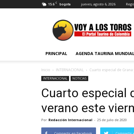
C
15.6
jueves, agosto 6, 2026
Regis
bogota
Voy
a
Los
Toros
PRINCIPAL
AGENDA TAURINA MUNDIA
Inicio
INTERNACIONAL
Cuarto especial de Grana 
INTERNACIONAL
NOTICIAS
Cuarto especial 
verano este vier
Por
Redacción Internacional
-
25 de julio de 2020
Compartir en Facebook
Compartir 