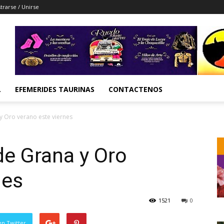
trarse / Unirse
L
EFEMERIDES TAURINAS
CONTACTENOS
y Oro verano este viernes
de Grana y Oro
nes
1521
0
en Twitter