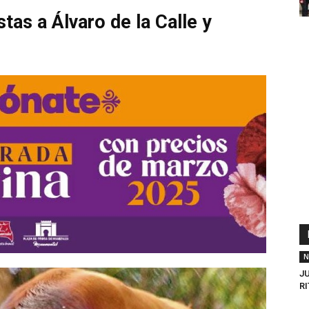
tas a Álvaro de la Calle y
N
J
RI