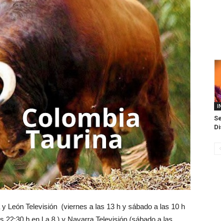
I
Se
Di
y León Televisión (viernes a las 13 h y sábado a las 10 h
 22:30 h en La 8 ) y Navarra Televisión (sábado a las