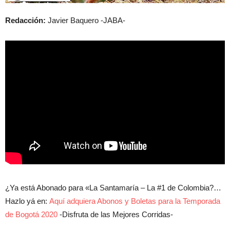
Redacción:
Javier Baquero -JABA-
¿Ya está Abonado para «La Santamaría – La #1 de Colombia?…
Hazlo yá en:
Aquí adquiera Abonos y Boletas para la Temporada
de Bogotá 2020
-Disfruta de las Mejores Corridas-