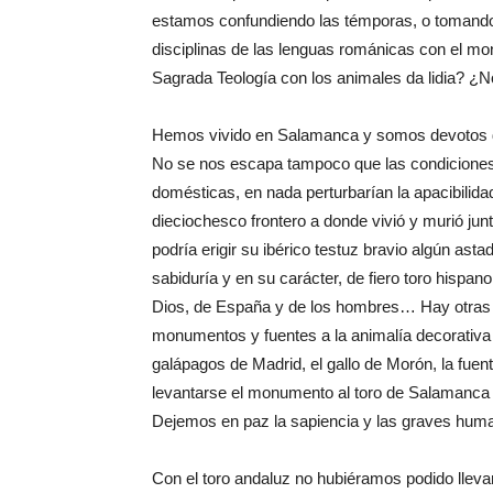
estamos confundiendo las témporas, o tomando 
disciplinas de las lenguas románicas con el m
Sagrada Teología con los animales da lidia? ¿N
Hemos vivido en Salamanca y somos devotos de
No se nos escapa tampoco que las condiciones p
domésticas, en nada perturbarían la apacibilidad
dieciochesco frontero a donde vivió y murió jun
podría erigir su ibérico testuz bravio algún ast
sabiduría y en su carácter, de fiero toro hispa
Dios, de España y de los hombres… Hay otras
monumentos y fuentes a la animalía decorativa o
galápagos de Madrid, el gallo de Morón, la fuen
levantarse el monumento al toro de Salamanca
Dejemos en paz la sapiencia y las graves huma
Con el toro andaluz no hubiéramos podido lleva