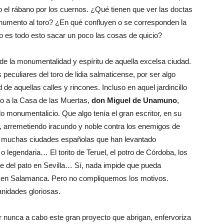
el rábano por los cuernos. ¿Qué tienen que ver las doctas
onumento al toro? ¿En qué confluyen o se corresponden la
o es todo esto sacar un poco las cosas de quicio?
 la monumentalidad y espíritu de aquella excelsa ciudad.
eculiares del toro de lidia salmaticense, por ser algo
 de aquellas calles y rincones. Incluso en aquel jardincillo
to a la Casa de las Muertas,
don Miguel de Unamuno
,
ado monumentalicio. Que algo tenía el gran escritor, en su
no, arremetiendo iracundo y noble contra los enemigos de
 muchas ciudades españolas que han levantado
 legendaria… El torito de Teruel, el potro de Córdoba, los
te del pato en Sevilla… Sí, nada impide que pueda
 en Salamanca. Pero no compliquemos los motivos.
nidades gloriosas.
r nunca a cabo este gran proyecto que abrigan, enfervoriza