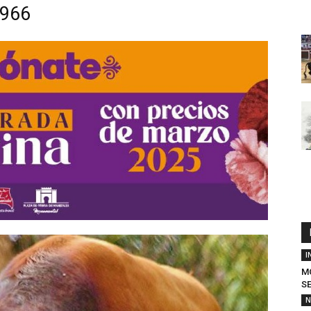
1966
I
M
SE
N