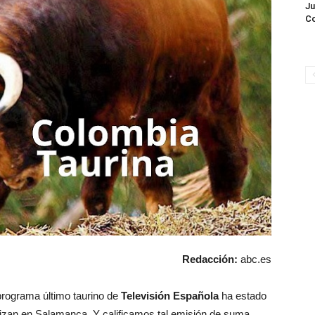
Ju
C
Redacción:
abc.es
 programa último taurino de
Televisión Española
ha estado
izan en Salamanca. Y calificamos tal emisión de suma