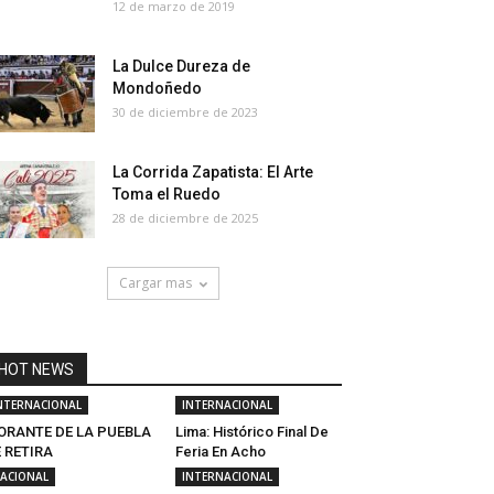
12 de marzo de 2019
La Dulce Dureza de
Mondoñedo
30 de diciembre de 2023
La Corrida Zapatista: El Arte
Toma el Ruedo
28 de diciembre de 2025
Cargar mas
HOT NEWS
NTERNACIONAL
INTERNACIONAL
ORANTE DE LA PUEBLA
Lima: Histórico Final De
 RETIRA
Feria En Acho
ACIONAL
INTERNACIONAL