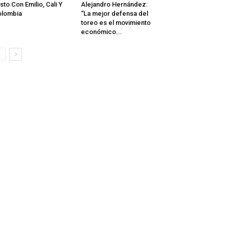
sto Con Emilio, Cali Y
Alejandro Hernández:
olombia
“La mejor defensa del
toreo es el movimiento
económico...