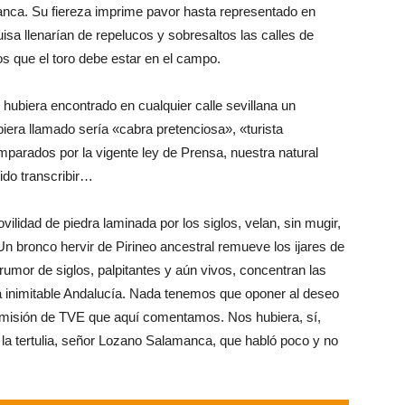
anca. Su fiereza imprime pavor hasta representado en
sa llenarían de repelucos y sobresaltos las calles de
s que el toro debe estar en el campo.
i hubiera encontrado en cualquier calle sevillana un
iera llamado sería «cabra pretenciosa», «turista
parados por la vigente ley de Prensa, nuestra natural
ido transcribir…
ilidad de piedra laminada por los siglos, velan, sin mugir,
Un bronco hervir de Pirineo ancestral remueve los ijares de
umor de siglos, palpitantes y aún vivos, concentran las
a inimitable Andalucía. Nada tenemos que oponer al deseo
emisión de TVE que aquí comentamos. Nos hubiera, sí,
la tertulia, señor Lozano Salamanca, que habló poco y no