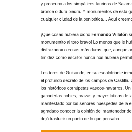
y preocupa a los simpáticos taurinos de Salam
bronce o dura piedra. Y monumentos de esta gui
cualquier ciudad de la penibética… Aquí creemo
¡Qué cosas hubiera dicho
Fernando Villalón
s
monumentito al toro bravo! Lo menos que le hub
disfrazado» o cosas más duras, que, aunque am
timidez como escritor nunca nos hubiera permit
Los toros de Guisando, en su escalofriante inmov
el profundo secreto de los campos de Castilla. 
los históricos cornúpetas vascos-navarros. Un r
ganaderías nobles, bravas y mayestáticas de l
manifestado por los señores huéspedes de la 
agradado conocer la opinión del mantenedor de 
dejó traslucir un punto de lo que pensaba