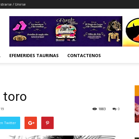
strarse / Unirse
L
EFEMERIDES TAURINAS
CONTACTENOS
 toro
019
1883
0
en Twitter