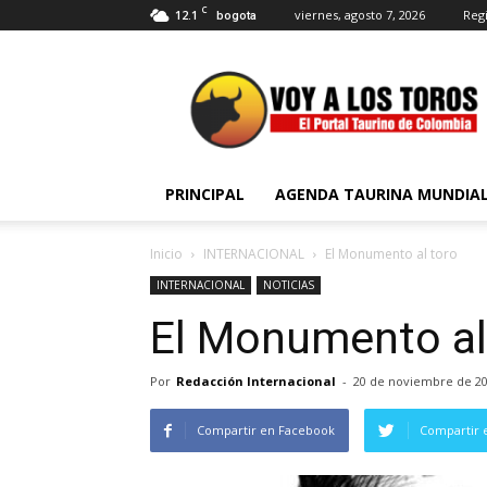
C
12.1
viernes, agosto 7, 2026
Regi
bogota
Voy
a
Los
Toros
PRINCIPAL
AGENDA TAURINA MUNDIA
Inicio
INTERNACIONAL
El Monumento al toro
INTERNACIONAL
NOTICIAS
El Monumento al
Por
Redacción Internacional
-
20 de noviembre de 2
Compartir en Facebook
Compartir 