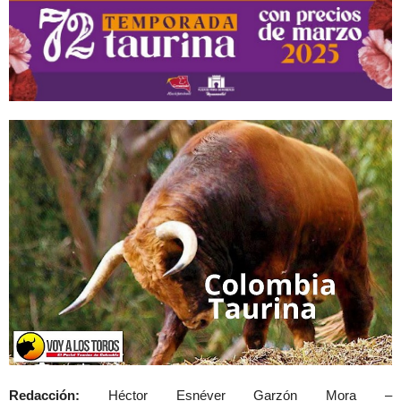
Redacción:
Héctor Esnéver Garzón Mora –