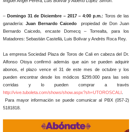
Miguel Ángel Perera, Luis Bolívar y Alberto López Simón
.
–
Domingo 31 de Diciembre – 2017 – 4:00 p.m.:
Toros de las
ganadería:
Juan Bernardo Caicedo
propiedad de Don Juan
Bernardo Caicedo, encaste Domecq – Torrealta, para los
Matadores: Sebastián Castellá, Luis Bolívar y Andrés Roca Rey.
La empresa Sociedad Plaza de Toros de Cali en cabeza del Dr.
Alfonso Otoya confirmó además que aún se pueden adquirir
abonos, el plazo vence el 31 de este mes de octubre y los
pueden encontrar desde los módicos $299.000 para las seis
corridas y lo pueden comprar a través
http://vive.tuboleta.com/shows/show.aspx?sh=UTOROSCALI
.
Para mayor información se puede comunicar al PBX (057-2)
5181818.