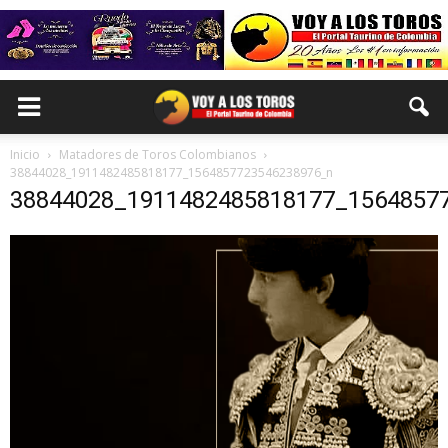
Inicio
Matadores de Toros Colombianos
38844028_1911482485818177_1564857723546238976_n
38844028_1911482485818177_1564857