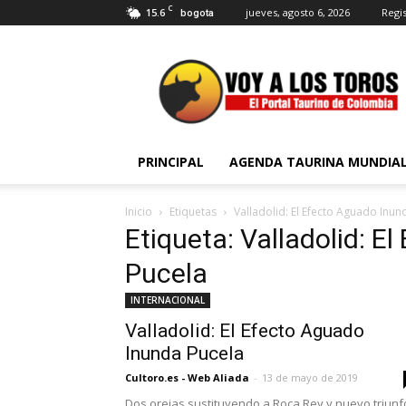
C
15.6
jueves, agosto 6, 2026
Regis
bogota
Voy
a
Los
Toros
PRINCIPAL
AGENDA TAURINA MUNDIA
Inicio
Etiquetas
Valladolid: El Efecto Aguado Inun
Etiqueta: Valladolid: E
Pucela
INTERNACIONAL
Valladolid: El Efecto Aguado
Inunda Pucela
Cultoro.es - Web Aliada
-
13 de mayo de 2019
Dos orejas sustituyendo a Roca Rey y nuevo triunf