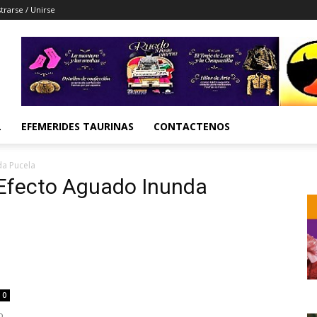
trarse / Unirse
L
EFEMERIDES TAURINAS
CONTACTENOS
da Pucela
l Efecto Aguado Inunda
0
o