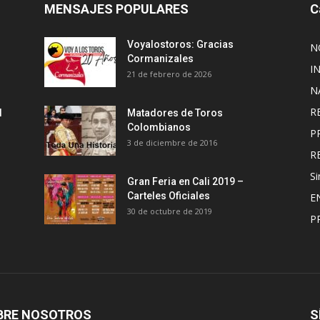
MENSAJES POPULARES
C
Voyalostoros: Gracias
N
Cormanizales
I
21 de febrero de 2026
N
R
l
Matadores de Toros
Colombianos
P
3 de diciembre de 2016
R
Si
Gran Feria en Cali 2019 –
Carteles Oficiales
E
30 de octubre de 2019
P
BRE NOSOTROS
S