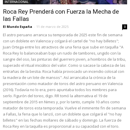
INTERNACIONAL
Roca Rey Prenderá con Fuerza la Mecha de
las Fallas
El Mundo España
-
11 de marzo de 2025
0
El astro peruano arranca su temporada de 2025 este fin de semana
con un doblete en Valencia y colgará el cartel de "no hay billetes";
Juan Ortega entre los atractivos de una feria que sube en taquilla "A
Roca Rey lo balanceaban bajo un ruido de tambores, ungido con la
sangre del oso, las pinturas del guerrero joven, a hombros de la tribu,
superado el ritual iniciático del valor. Como si sacase la cabeza de las
entrañas de la bestia. Roca había provocado un incendio colosal con
la madera de un lote de mansos". Así arrancaba la crónica de la
presentación como matador de toros del astro peruano en Valencia
(2016). Todavía no lo era, pero apuntaba todos los mimbres para
serlo. Figurón del toreo, digo. RR tomó la alternativa el 19 de
septiembre de 2015 en Nimes y, por lo tanto, cumple 10 años como
matador de toros esta temporada. Vuelve el inminente fin de semana
a Fallas, la feria que lo lanzó, con un doblete que colgará el "no hay
billetes" en las fechas mollares de sábado y domingo. La fuerza de
Roca Rey en la taquilla es proporcional a su capacidad con el toro.