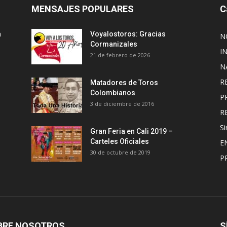
MENSAJES POPULARES
C
a
Voyalostoros: Gracias
N
Cormanizales
I
21 de febrero de 2026
N
R
Matadores de Toros
Colombianos
P
3 de diciembre de 2016
R
Si
Gran Feria en Cali 2019 –
Carteles Oficiales
E
30 de octubre de 2019
P
BRE NOSOTROS
S