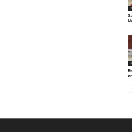
I
Sa
Má
I
Ri
en