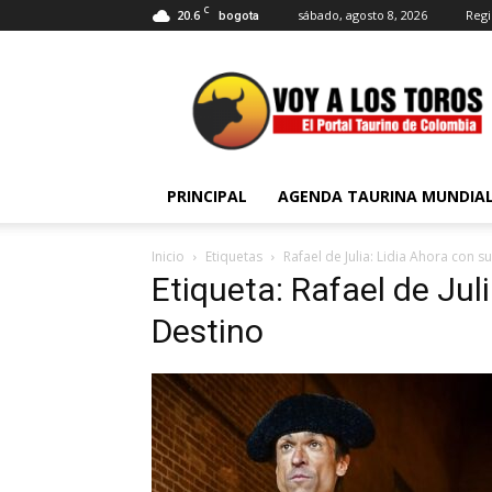
C
20.6
sábado, agosto 8, 2026
Regi
bogota
Voy
a
Los
Toros
PRINCIPAL
AGENDA TAURINA MUNDIA
Inicio
Etiquetas
Rafael de Julia: Lidia Ahora con s
Etiqueta: Rafael de Jul
Destino