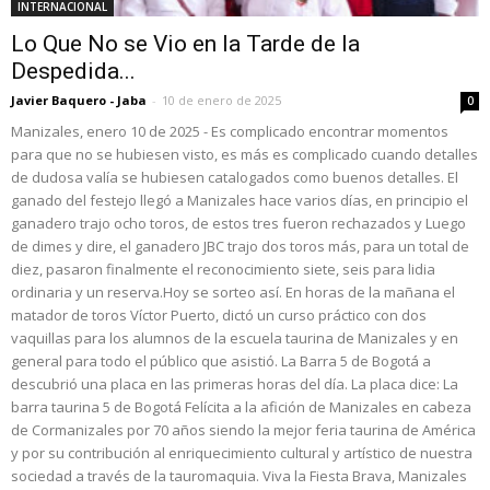
INTERNACIONAL
Lo Que No se Vio en la Tarde de la
Despedida...
Javier Baquero - Jaba
-
10 de enero de 2025
0
Manizales, enero 10 de 2025 - Es complicado encontrar momentos
para que no se hubiesen visto, es más es complicado cuando detalles
de dudosa valía se hubiesen catalogados como buenos detalles. El
ganado del festejo llegó a Manizales hace varios días, en principio el
ganadero trajo ocho toros, de estos tres fueron rechazados y Luego
de dimes y dire, el ganadero JBC trajo dos toros más, para un total de
diez, pasaron finalmente el reconocimiento siete, seis para lidia
ordinaria y un reserva.Hoy se sorteo así. En horas de la mañana el
matador de toros Víctor Puerto, dictó un curso práctico con dos
vaquillas para los alumnos de la escuela taurina de Manizales y en
general para todo el público que asistió. La Barra 5 de Bogotá a
descubrió una placa en las primeras horas del día. La placa dice: La
barra taurina 5 de Bogotá Felícita a la afición de Manizales en cabeza
de Cormanizales por 70 años siendo la mejor feria taurina de América
y por su contribución al enriquecimiento cultural y artístico de nuestra
sociedad a través de la tauromaquia. Viva la Fiesta Brava, Manizales