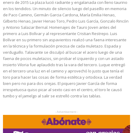
enero de 2015 La plaza lució radiante y engalanada con lleno taurino
en los tendidos. Un minuto de silencio luego del paseíllo en memoria
de Paco Camino, Germán Garcia Cardona, María Emilia Henao,
Gilberto Henao, Javier Henao Toro, Pedro Luis García, Gonzalo Rincón
y Antonio Salazar Bernal. Homenajes de Tauro Joven antes del
primero a Luis Bolívar y al representante Cristian Restrepo. Luis
Bolívar en su primero sin aspavientos realizó una faena interesante
en la técnica y la formulación precisa de cada muletazo. Espada y
verduguillo. Talavante se disculpó al buscar el acero luego de una
faena de pocos muletazos, sin probar el izquierdo y con un astado
insierto Viloria fue aplaudido tras la vara del tercero. Luque entregó
en el tercero una luz en el camino y aprovechó lo justo que tenía el
toro para hacer las cosas de forma estética y ortodoxa. La verdad
bien pero no para dos orejas. El piquero Javier García de forma
irrespetuosa quiso picar al sexto casi en el centro, el toro le causó
tumbo y el jamelgo al salir se estrelló contra las tablas.
- Advertisement -