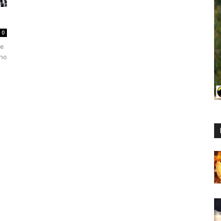
0
te
ono