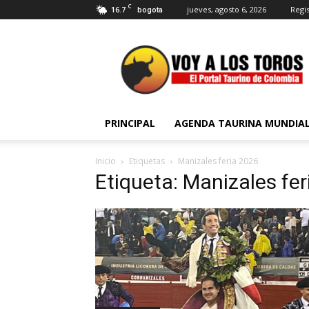
C
16.7
jueves, agosto 6, 2026
Regis
bogota
Voy
a
Los
Toros
PRINCIPAL
AGENDA TAURINA MUNDIA
Inicio
Etiquetas
Manizales feria 2026
Etiqueta: Manizales fe