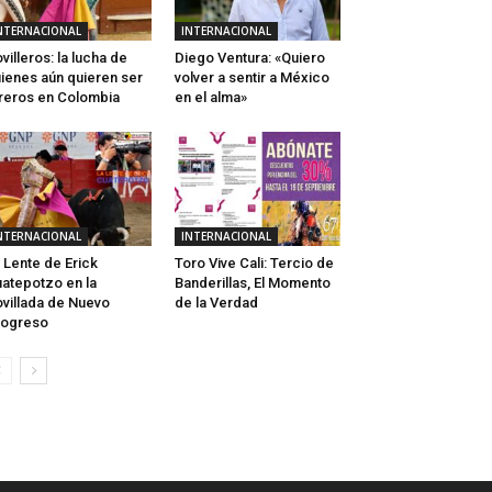
NTERNACIONAL
INTERNACIONAL
villeros: la lucha de
Diego Ventura: «Quiero
ienes aún quieren ser
volver a sentir a México
reros en Colombia
en el alma»
NTERNACIONAL
INTERNACIONAL
 Lente de Erick
Toro Vive Cali: Tercio de
atepotzo en la
Banderillas, El Momento
villada de Nuevo
de la Verdad
rogreso