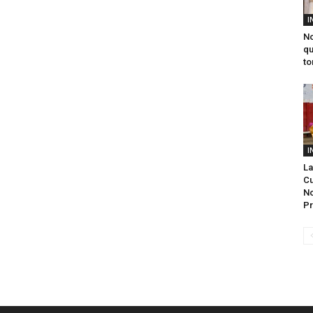
I
No
qu
to
I
La
Cu
No
P