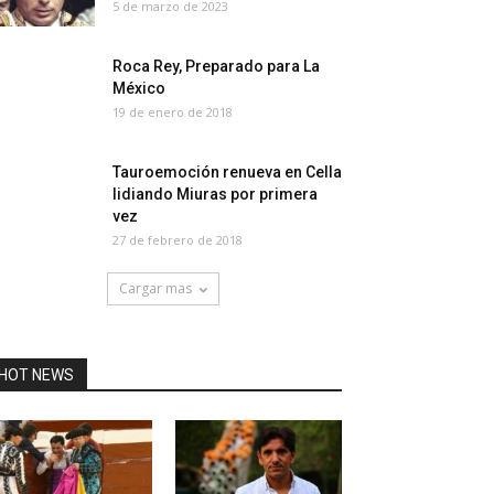
5 de marzo de 2023
Roca Rey, Preparado para La
México
19 de enero de 2018
Tauroemoción renueva en Cella
lidiando Miuras por primera
vez
27 de febrero de 2018
Cargar mas
HOT NEWS