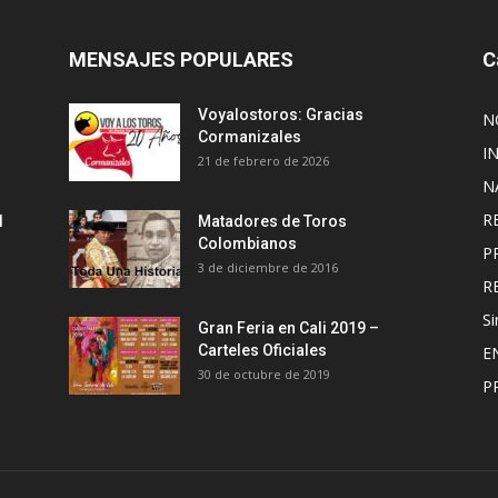
MENSAJES POPULARES
C
Voyalostoros: Gracias
N
Cormanizales
I
21 de febrero de 2026
N
R
l
Matadores de Toros
Colombianos
P
3 de diciembre de 2016
R
Si
Gran Feria en Cali 2019 –
Carteles Oficiales
E
30 de octubre de 2019
P