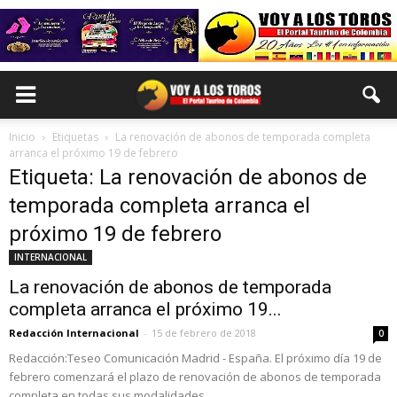
Inicio
Etiquetas
La renovación de abonos de temporada completa
arranca el próximo 19 de febrero
Etiqueta: La renovación de abonos de
temporada completa arranca el
próximo 19 de febrero
INTERNACIONAL
La renovación de abonos de temporada
completa arranca el próximo 19...
Redacción Internacional
-
15 de febrero de 2018
0
Redacción:Teseo Comunicación Madrid - España. El próximo día 19 de
febrero comenzará el plazo de renovación de abonos de temporada
completa en todas sus modalidades,...