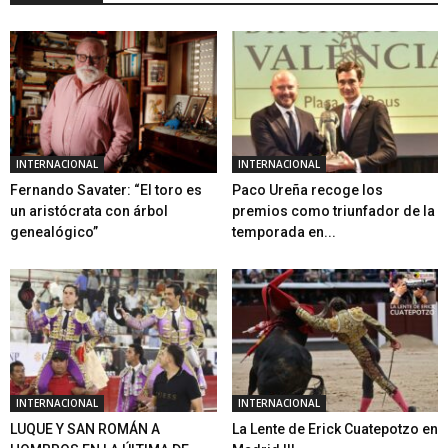
INTERNACIONAL
INTERNACIONAL
Fernando Savater: “El toro es
Paco Ureña recoge los
un aristócrata con árbol
premios como triunfador de la
genealógico”
temporada en...
INTERNACIONAL
INTERNACIONAL
LUQUE Y SAN ROMÁN A
La Lente de Erick Cuatepotzo en