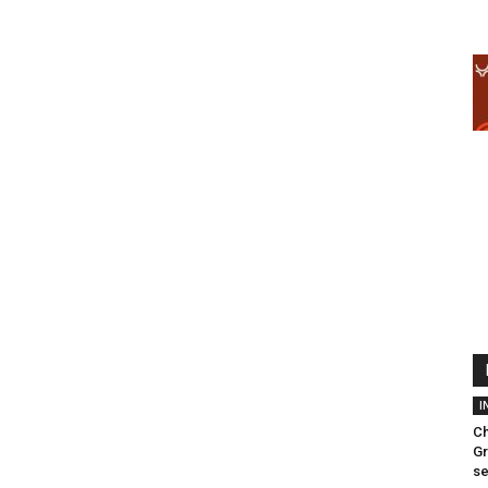
I
Ch
Gr
s