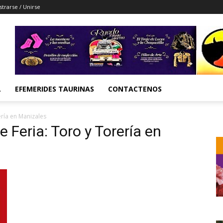
strarse / Unirse
L
EFEMERIDES TAURINAS
CONTACTENOS
ería en Manizales
e Feria: Toro y Torería en