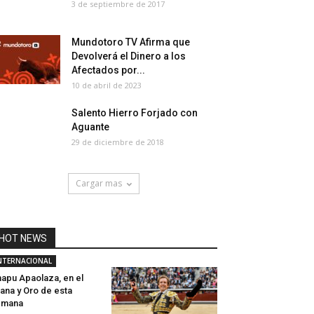
3 de septiembre de 2017
Mundotoro TV Afirma que
Devolverá el Dinero a los
Afectados por...
10 de abril de 2023
Salento Hierro Forjado con
Aguante
29 de diciembre de 2018
Cargar mas
HOT NEWS
NTERNACIONAL
apu Apaolaza, en el
ana y Oro de esta
emana