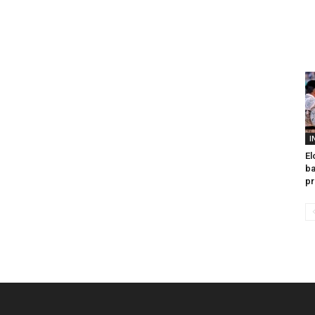
I
El
ba
pr