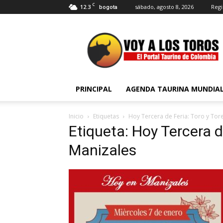
C
12.3
sábado, agosto 8, 2026
Regi
bogota
Voy
a
Los
Toros
PRINCIPAL
AGENDA TAURINA MUNDIA
Inicio
Etiquetas
Hoy Tercera de Feria: Toro y Tor
Etiqueta: Hoy Tercera d
Manizales