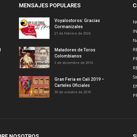
MENSAJES POPULARES
C
Voyalostoros: Gracias
N
Cormanizales
I
21 de febrero de 2026
N
R
l
Matadores de Toros
Colombianos
P
3 de diciembre de 2016
R
Si
Gran Feria en Cali 2019 –
Carteles Oficiales
E
30 de octubre de 2019
P
BRE NOSOTROS
S