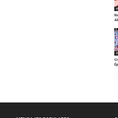
I
Ri
Ab
I
Cr
Ép