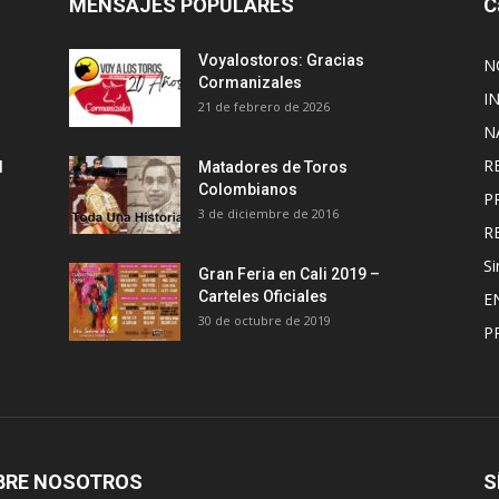
MENSAJES POPULARES
C
Voyalostoros: Gracias
N
Cormanizales
I
21 de febrero de 2026
N
R
l
Matadores de Toros
Colombianos
P
3 de diciembre de 2016
R
Si
Gran Feria en Cali 2019 –
Carteles Oficiales
E
30 de octubre de 2019
P
BRE NOSOTROS
S