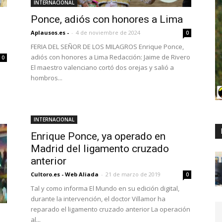
INTERNACIONAL
Ponce, adiós con honores a Lima
Aplausos.es -
-
4 de noviembre de 2024
0
FERIA DEL SEÑOR DE LOS MILAGROS Enrique Ponce,
adiós con honores a Lima Redacción: Jaime de Rivero
0
El maestro valenciano cortó dos orejas y salió a
hombros...
INTERNACIONAL
Enrique Ponce, ya operado en
Madrid del ligamento cruzado
anterior
Cultoro.es - Web Aliada
-
21 de marzo de 2019
0
Tal y como informa El Mundo en su edición digital,
durante la intervención, el doctor Villamor ha
reparado el ligamento cruzado anterior La operación
al...