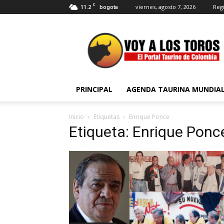
C
11.2
viernes, agosto 7, 2026
Regi
bogota
Voy
a
Los
Toros
PRINCIPAL
AGENDA TAURINA MUNDIA
Inicio
Etiquetas
Enrique Ponce
Etiqueta: Enrique Ponc