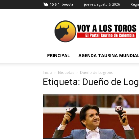
C
15.6
jueves, agosto 6, 2026
Regis
bogota
Voy
a
Los
Toros
PRINCIPAL
AGENDA TAURINA MUNDIA
Inicio
Etiquetas
Dueño de Logroño
Etiqueta: Dueño de Lo