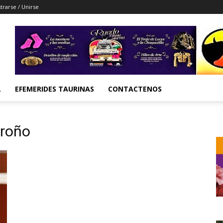
trarse / Unirse
L
EFEMERIDES TAURINAS
CONTACTENOS
groño