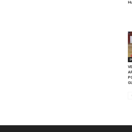
H
I
V
A
PO
GU