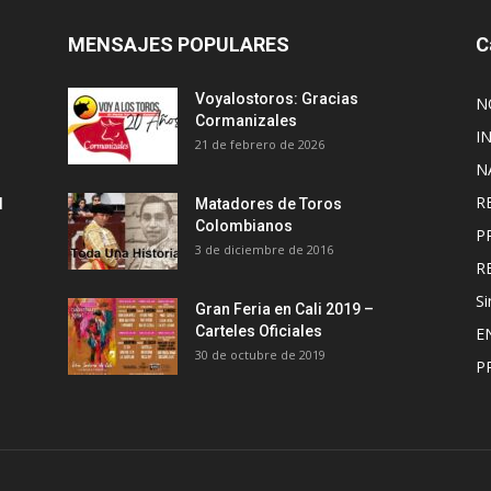
MENSAJES POPULARES
C
Voyalostoros: Gracias
N
Cormanizales
I
21 de febrero de 2026
N
R
l
Matadores de Toros
Colombianos
P
3 de diciembre de 2016
R
Si
Gran Feria en Cali 2019 –
Carteles Oficiales
E
30 de octubre de 2019
P