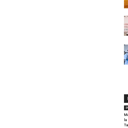
I
Ma
la
Ta