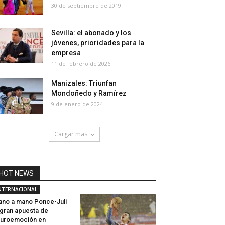
30 de septiembre de 2019
Sevilla: el abonado y los
jóvenes, prioridades para la
empresa
11 de febrero de 2026
Manizales: Triunfan
Mondoñedo y Ramírez
9 de enero de 2024
Cargar mas
HOT NEWS
NTERNACIONAL
no a mano Ponce-Juli
 gran apuesta de
uroemoción en