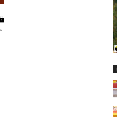
25
0
ía